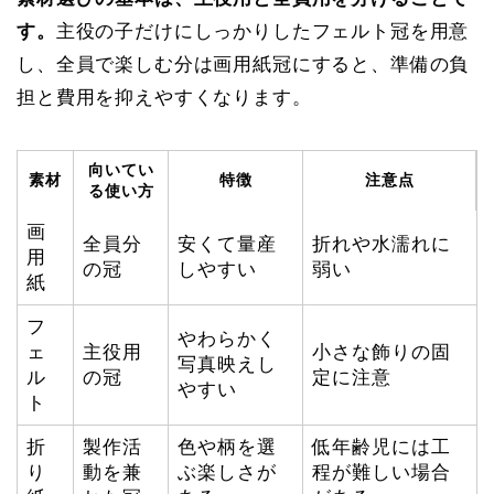
す。
主役の子だけにしっかりしたフェルト冠を用意
し、全員で楽しむ分は画用紙冠にすると、準備の負
担と費用を抑えやすくなります。
向いてい
素材
特徴
注意点
る使い方
画
全員分
安くて量産
折れや水濡れに
用
の冠
しやすい
弱い
紙
フ
やわらかく
ェ
主役用
小さな飾りの固
写真映えし
ル
の冠
定に注意
やすい
ト
折
製作活
色や柄を選
低年齢児には工
り
動を兼
ぶ楽しさが
程が難しい場合