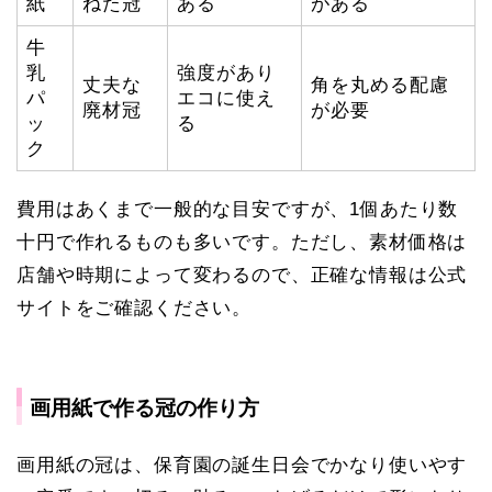
紙
ねた冠
ある
がある
牛
乳
強度があり
丈夫な
角を丸める配慮
パ
エコに使え
廃材冠
が必要
ッ
る
ク
費用はあくまで一般的な目安ですが、1個あたり数
十円で作れるものも多いです。ただし、素材価格は
店舗や時期によって変わるので、正確な情報は公式
サイトをご確認ください。
画用紙で作る冠の作り方
画用紙の冠は、保育園の誕生日会でかなり使いやす