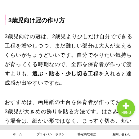
3歳児向け冠の作り方
3歳児向けの冠は、2歳児より少しだけ自分でできる
月案まとめ
工程を増やしつつ、まだ難しい部分は大人が支える
くらいがちょうどいいです。自分でやりたい気持ち
保育の悩み
が育ってくる時期なので、全部を保育者が作って渡
すよりも、
選ぶ・貼る・少し切る
工程を入れると達
保育士転職
成感が出やすいですね。
おすすめは、画用紙の土台を保育者が作っておき、
3歳児が大きめの飾りを貼る方法です。はさみを使
MENU
う場合は、細かい形ではなく、まっすぐ切る、短い
線を切る、大きな三角を切るくらいにすると取り組
ホーム
プライバシーポリシー
特定商取引法
お問い合わせ