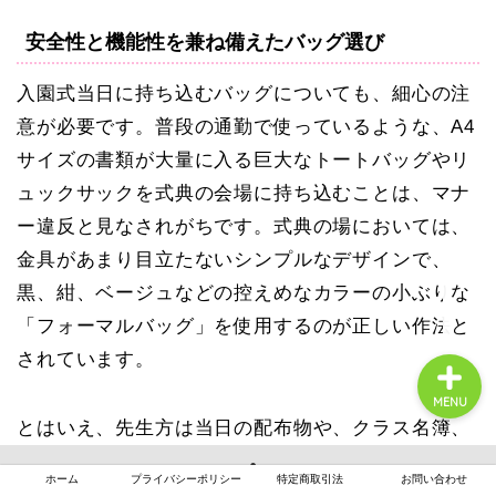
安全性と機能性を兼ね備えたバッグ選び
入園式当日に持ち込むバッグについても、細心の注
意が必要です。普段の通勤で使っているような、A4
月案まとめ
サイズの書類が大量に入る巨大なトートバッグやリ
ュックサックを式典の会場に持ち込むことは、マナ
保育の悩み
ー違反と見なされがちです。式典の場においては、
金具があまり目立たないシンプルなデザインで、
保育士転職
黒、紺、ベージュなどの控えめなカラーの小ぶりな
「フォーマルバッグ」
を使用するのが正しい作法と
されています。
MENU
とはいえ、先生方は当日の配布物や、クラス名簿、
ハサミやテープといった個人的な業務用品など、ど
ホーム
プライバシーポリシー
特定商取引法
お問い合わせ
うしても荷物が多くなってしまいますよね。その場