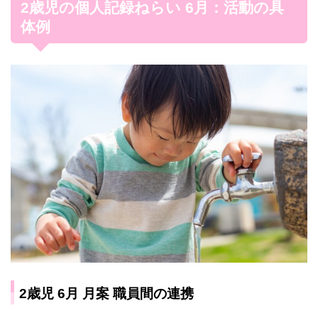
2歳児の個人記録ねらい 6月：活動の具
体例
2歳児 6月 月案 職員間の連携