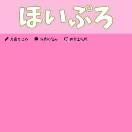
月案まとめ
保育の悩み
保育士転職