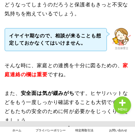
どうなってしまうのだろうと保護者もきっと不安な
気持ちを抱えているでしょう。
イヤイヤ期なので、相談が来ることも想
月案まとめ
定しておかなくてはいけません。
主任保育士
保育の悩み
そんな時に、家庭との連携を十分に図るための、
家
庭連絡の欄は重要
ですね。
保育士転職
また、
安全面は気が緩みがち
です。ヒヤリハットな
どをもう一度しっかり確認することも大切です。子
MENU
どもたちの安全のために何が必要かをじっくり考え
ましょう。
ホーム
プライバシーポリシー
特定商取引法
お問い合わせ