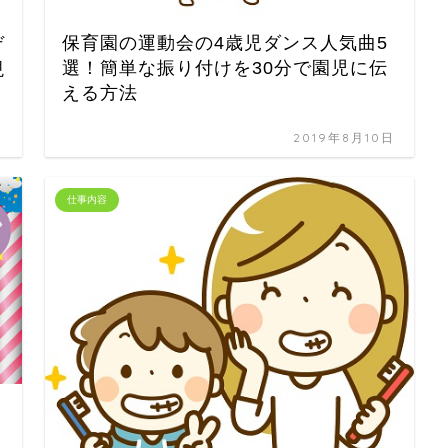
保育園の運動会の4歳児ダンス人気曲5
ゲ
選！簡単な振り付けを30分で園児に伝
現
える方法
日
2019年8月10日
仕事内容
？