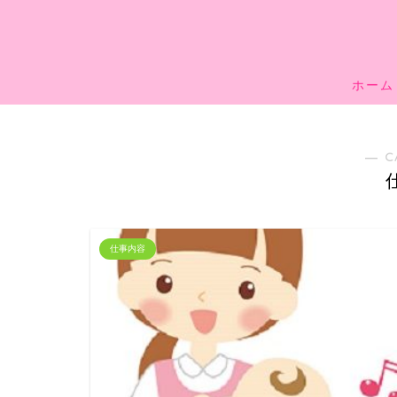
ホーム
― C
仕事内容