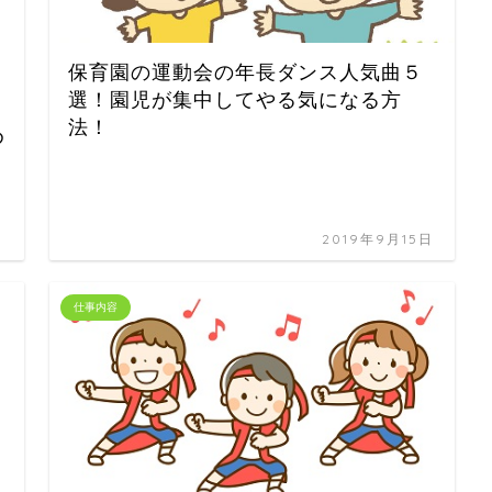
保育園の運動会の年長ダンス人気曲５
選！園児が集中してやる気になる方
法！
め
日
2019年9月15日
仕事内容