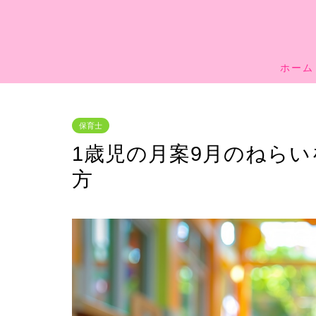
ホーム
保育士
1歳児の月案9月のねら
方