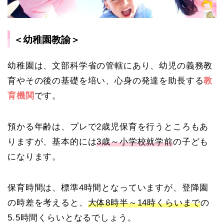
＜幼稚園教諭＞
幼稚園は、文部科学省の管轄にあり、幼児の義務教
育やその後の基礎を培い、心身の発達を助長する
教
育機関
です。
預かる年齢は、プレで2歳児保育を行うところもあ
りますが、基本的には
3歳～小学校就学前
の子ども
になります。
保育時間は、標準4時間となっていますが、登降園
の時差を考えると、
大体8時半～14時くらいまで
の
5.5時間くらいとなるでしょう。