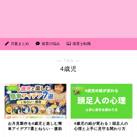
月案まとめ
保育の悩み
保育士転職
― TAG ―
4歳児
保育士
保育士
お月見製作を4歳児と楽しむ簡
4歳児の絵が変わる！頭足人の
単アイデア7選とねらい・援助
心理と上手に見守る関わり方