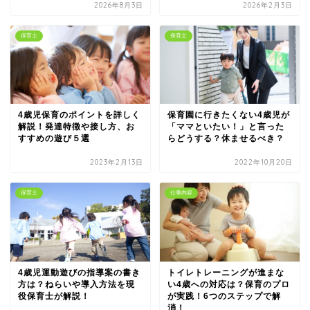
2026年8月3日
2026年2月3日
保育士
保育士
4歳児保育のポイントを詳しく
保育園に行きたくない4歳児が
解説！発達特徴や接し方、お
「ママといたい！」と言った
すすめの遊び５選
らどうする？休ませるべき？
2023年2月13日
2022年10月20日
保育士
仕事内容
4歳児運動遊びの指導案の書き
トイレトレーニングが進まな
方は？ねらいや導入方法を現
い4歳への対応は？保育のプロ
役保育士が解説！
が実践！6つのステップで解
消！