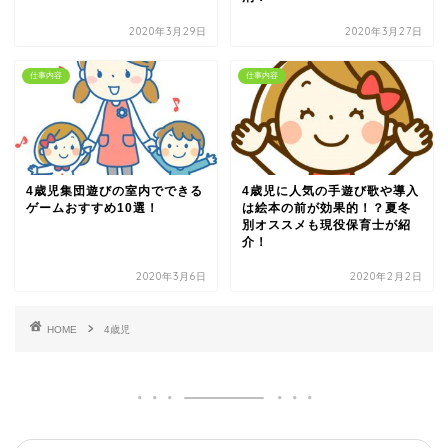
2020年3月29日
2020年3月27日
仕事内容
仕事内容
4歳児集団遊びの室内でできる
4歳児に人気の手遊び歌や導入
ゲームおすすめ10選！
は絵本の前が効果的！？夏冬
別オススメも現役保育士が紹
介！
2020年3月6日
2020年2月2日
HOME
4歳児